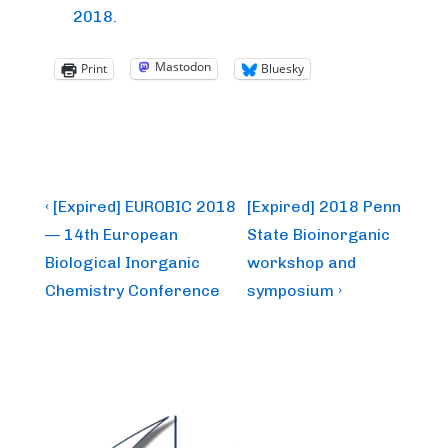
2018.
Mastodon
Print
Bluesky
Post
Previous
Next
‹ [Expired] EUROBIC 2018
[Expired] 2018 Penn
Post
Post
navigation
— 14th European
State Bioinorganic
is
is
Biological Inorganic
workshop and
Chemistry Conference
symposium ›