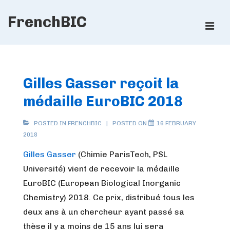
↓
FrenchBIC
Skip
ME
to
Main
Main
Content
Navigation
Gilles Gasser reçoit la
médaille EuroBIC 2018
POSTED IN
FRENCHBIC
POSTED ON
16 FEBRUARY
2018
Gilles Gasser
(Chimie ParisTech, PSL
Université) vient de recevoir la médaille
EuroBIC (European Biological Inorganic
Chemistry) 2018. Ce prix, distribué tous les
deux ans à un chercheur ayant passé sa
thèse il y a moins de 15 ans lui sera