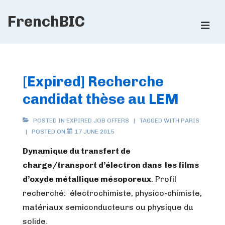
↓
FrenchBIC
Skip
ME
to
Main
Main
Content
Navigation
[Expired] Recherche
candidat thèse au LEM
POSTED IN
EXPIRED JOB OFFERS
TAGGED WITH
PARIS
POSTED ON
17 JUNE 2015
Dynamique du transfert de
charge/transport d’électron dans les films
d’oxyde métallique mésoporeux
. Profil
recherché: électrochimiste, physico-chimiste,
matériaux semiconducteurs ou physique du
solide.