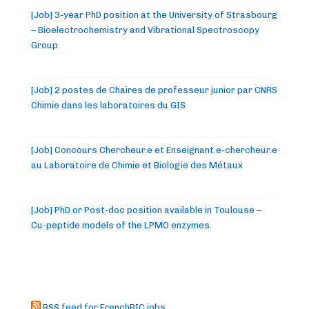
[Job] 3-year PhD position at the University of Strasbourg
– Bioelectrochemistry and Vibrational Spectroscopy
Group
[Job] 2 postes de Chaires de professeur junior par CNRS
Chimie dans les laboratoires du GIS
[Job] Concours Chercheur.e et Enseignant.e-chercheur.e
au Laboratoire de Chimie et Biologie des Métaux
[Job] PhD or Post-doc position available in Toulouse –
Cu-peptide models of the LPMO enzymes.
RSS feed for FrenchBIC jobs