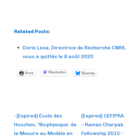
Related Posts:
Doris Lexa, Directrice de Recherche CNRS,
nous a quittés le 8 août 2020
Mastodon
Print
Bluesky
Post
Previous
Next
‹ [Expired] École des
[Expired] CEFIPRA
Post
Post
navigation
Houches, “Biophysique: de
– Raman Charpak
is
is
la Mesure au Modèle en
Fellowship 2015 ›