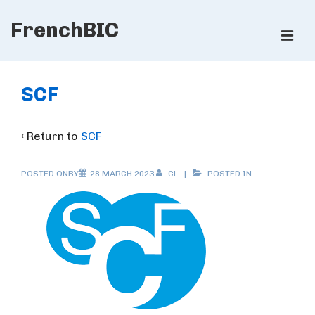
↓
FrenchBIC
Skip
ME
to
Main
Main
Content
Navigation
SCF
‹ Return to
SCF
POSTED ONBY
28 MARCH 2023
CL
POSTED IN