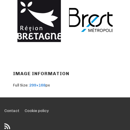
IMAGE INFORMATION
Full Size:
299×168
px
Footer
Contact
Cookie policy
Menu