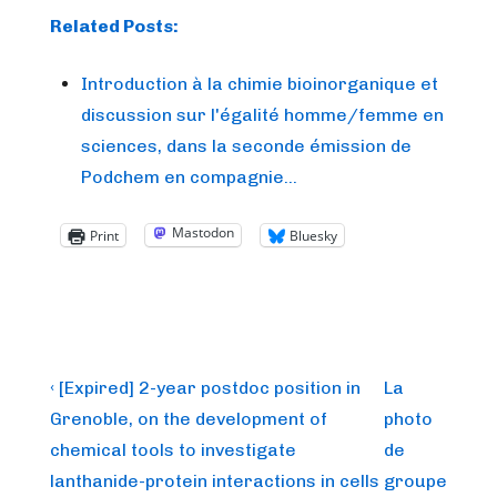
Related Posts:
Introduction à la chimie bioinorganique et
discussion sur l'égalité homme/femme en
sciences, dans la seconde émission de
Podchem en compagnie…
Mastodon
Print
Bluesky
Post
Previous
Next
‹ [Expired] 2-year postdoc position in
La
Post
Post
navigation
Grenoble, on the development of
photo
is
is
chemical tools to investigate
de
lanthanide-protein interactions in cells
groupe