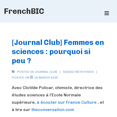
↓
FrenchBIC
Skip
ME
to
Main
Main
Content
Navigation
[Journal Club] Femmes en
sciences : pourquoi si
peu ?
POSTED IN
JOURNAL CLUB
TAGGED WITH
PARIS
POSTED ON
18 MARCH 2026
Avec
Clotilde Policar
,
chimiste, directrice des
études sciences à l’Ecole Normale
supérieure,
à écouter sur France Culture
, et
à lire sur
theconversation.com