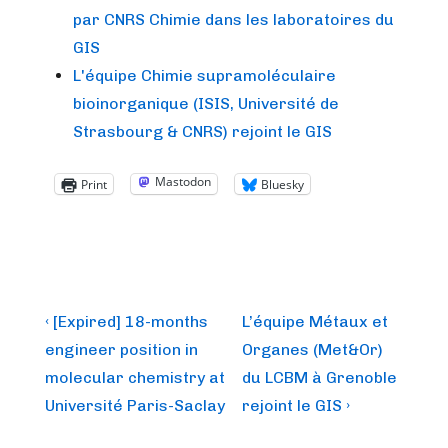
par CNRS Chimie dans les laboratoires du
GIS
L'équipe Chimie supramoléculaire
bioinorganique (ISIS, Université de
Strasbourg & CNRS) rejoint le GIS
Mastodon
Print
Bluesky
Post
Previous
Next
‹ [Expired] 18-months
L’équipe Métaux et
Post
Post
navigation
engineer position in
Organes (Met&Or)
is
is
molecular chemistry at
du LCBM à Grenoble
Université Paris-Saclay
rejoint le GIS ›