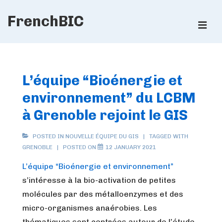
↓
FrenchBIC
Skip
ME
to
Main
Main
Content
Navigation
L’équipe “Bioénergie et
environnement” du LCBM
à Grenoble rejoint le GIS
POSTED IN
NOUVELLE ÉQUIPE DU GIS
TAGGED WITH
GRENOBLE
POSTED ON
12 JANUARY 2021
L’équipe “Bioénergie et environnement”
s’intéresse à la bio-activation de petites
molécules par des métalloenzymes et des
micro-organismes anaérobies. Les
thématiques sont centrées autour de l’étude