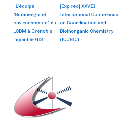
Post
Previous
Next
‹ L’équipe
[Expired] XXVIII
Post
Post
navigation
“Bioénergie et
International Conference
is
is
environnement” du
on Coordination and
LCBM à Grenoble
Bioinorganic Chemistry
rejoint le GIS
(ICCBIC) ›