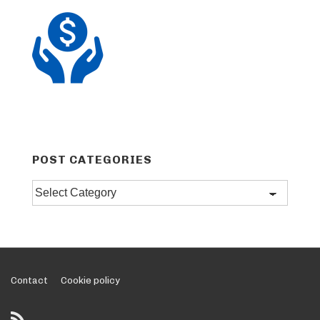
POST CATEGORIES
Post
categories
Footer
Contact
Cookie policy
Menu