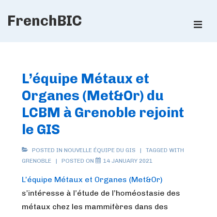
↓
FrenchBIC
Skip
ME
to
Main
Main
Content
Navigation
L’équipe Métaux et
Organes (Met&Or) du
LCBM à Grenoble rejoint
le GIS
POSTED IN
NOUVELLE ÉQUIPE DU GIS
TAGGED WITH
GRENOBLE
POSTED ON
14 JANUARY 2021
L’équipe Métaux et Organes (Met&Or)
s’intéresse à l’étude de l’homéostasie des
métaux chez les mammifères dans des