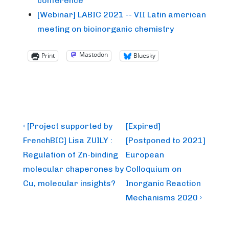
conference
[Webinar] LABIC 2021 -- VII Latin american
meeting on bioinorganic chemistry
Mastodon
Print
Bluesky
Post
Previous
Next
‹ [Project supported by
[Expired]
Post
Post
navigation
FrenchBIC] Lisa ZUILY :
[Postponed to 2021]
is
is
Regulation of Zn-binding
European
molecular chaperones by
Colloquium on
Cu, molecular insights?
Inorganic Reaction
Mechanisms 2020 ›