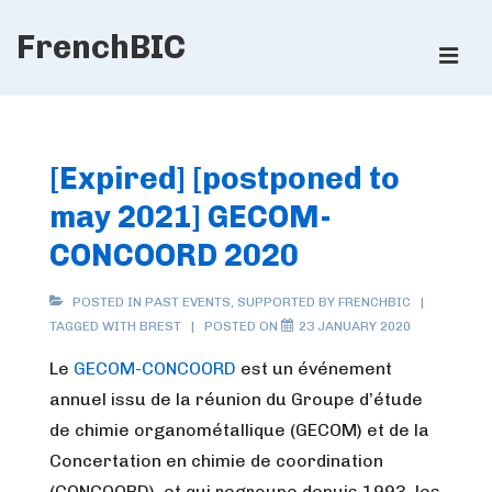
↓
FrenchBIC
Skip
ME
to
Main
Main
Content
Navigation
[Expired] [postponed to
may 2021] GECOM-
CONCOORD 2020
POSTED IN
PAST EVENTS
,
SUPPORTED BY FRENCHBIC
TAGGED WITH
BREST
POSTED ON
23 JANUARY 2020
Le
GECOM-CONCOORD
est un événement
annuel issu de la réunion du Groupe d’étude
de chimie organométallique (GECOM) et de la
Concertation en chimie de coordination
(CONCOORD), et qui regroupe depuis 1993, les