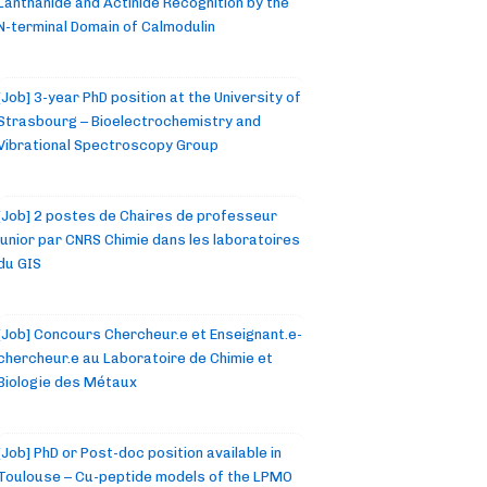
Lanthanide and Actinide Recognition by the
N-terminal Domain of Calmodulin
[Job] 3-year PhD position at the University of
Strasbourg – Bioelectrochemistry and
Vibrational Spectroscopy Group
[Job] 2 postes de Chaires de professeur
junior par CNRS Chimie dans les laboratoires
du GIS
[Job] Concours Chercheur.e et Enseignant.e-
chercheur.e au Laboratoire de Chimie et
Biologie des Métaux
[Job] PhD or Post-doc position available in
Toulouse – Cu-peptide models of the LPMO