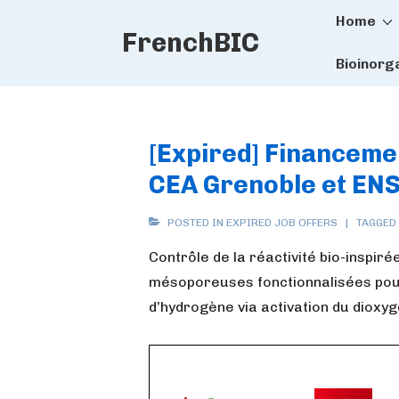
Main
↓
Home
FrenchBIC
Skip
Naviga
to
Bioinorg
Main
Content
[Expired] Financemen
CEA Grenoble et ENS
POSTED IN
EXPIRED JOB OFFERS
TAGGED
Contrôle de la réactivité bio-inspir
mésoporeuses fonctionnalisées pour
d’hydrogène via activation du dioxy