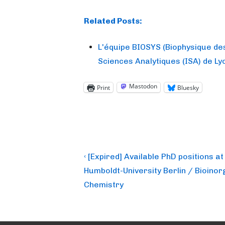
Related Posts:
L'équipe BIOSYS (Biophysique de
Sciences Analytiques (ISA) de Lyo
Mastodon
Print
Bluesky
Post
Previous
‹ [Expired] Available PhD positions at
Post
navigation
Humboldt-University Berlin / Bioinor
is
Chemistry