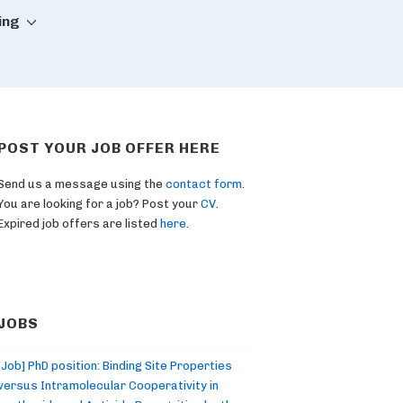
ing
POST YOUR JOB OFFER HERE
Send us a message using the
contact form
.
You are looking for a job? Post your
CV
.
Expired job offers are listed
here
.
JOBS
[Job] PhD position: Binding Site Properties
versus Intramolecular Cooperativity in