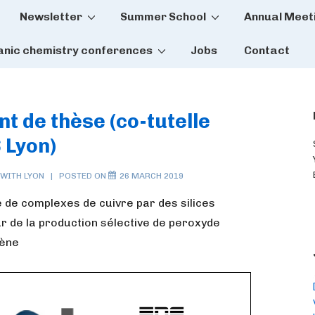
Newsletter
Summer School
Annual Meet
tion
anic chemistry conferences
Jobs
Contact
t de thèse (co-tutelle
 Lyon)
 WITH
LYON
POSTED ON
26 MARCH 2019
ée de complexes de cuivre par des silices
 de la production sélective de peroxyde
gène