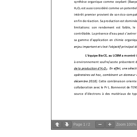
Page
1
/
2
Zoom
100%