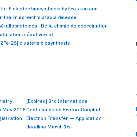
 Fe-S cluster biosynthesis by Frataxin and
r the Friedreich’s ataxia disease
métalloprotéines. De la chimie de coordination
cturation, réactivité et…
[2Fe-2S] clusters biosynthesis
Next
mistry
[Expired] 3rd International
Post
4 May 2018
Conference on Proton-Coupled
is
istration
Electron Transfer — Application
deadline March 15 ›