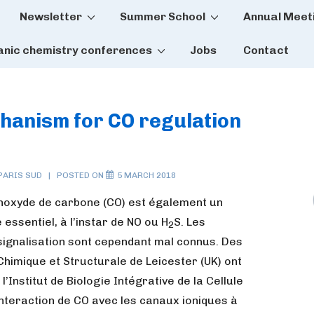
Newsletter
Summer School
Annual Meet
tion
anic chemistry conferences
Jobs
Contact
chanism for CO regulation
PARIS SUD
POSTED ON
5 MARCH 2018
onoxyde de carbone (CO) est également un
 essentiel, à l’instar de NO ou H
S. Les
2
ignalisation sont cependant mal connus. Des
 Chimique et Structurale de Leicester (UK) ont
’Institut de Biologie Intégrative de la Cellule
interaction de CO avec les canaux ioniques à