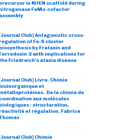
precursor in NifEN scaffold during
nitrogenase FeMo-cofactor
assembly
[Journal Club] Antagonistic cross-
regulation of Fe-S cluster
biosynthesis by Frataxin and
Ferredoxin-2 with implications for
the Friedreich’s ataxia disease
[Journal Club] Livre. Chimie
bioinorganique et
métalloprotéines. De la chimie de
coordination aux molécules
biologiques : structuration,
réactivité et régulation. Fabrice
Thomas
[Journal Club] Chimie