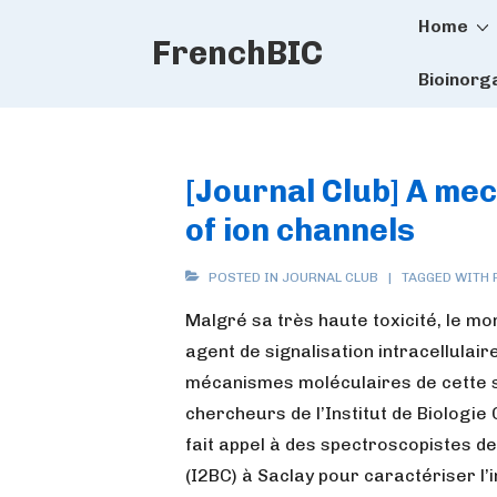
Main
↓
Home
FrenchBIC
Skip
Naviga
to
Bioinorg
Main
Content
[Journal Club] A me
of ion channels
POSTED IN
JOURNAL CLUB
TAGGED WITH
Malgré sa très haute toxicité, le m
agent de signalisation intracellulaire
mécanismes moléculaires de cette s
chercheurs de l’Institut de Biologie
fait appel à des spectroscopistes de l
(I2BC) à Saclay pour caractériser l’