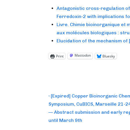
Antagonistic cross-regulation of
Ferredoxin-2 with implications fo
Livre. Chimie bioinorganique et 
aux molécules biologiques : stru
Elucidation of the mechanism of 
Mastodon
Print
Bluesky
Post
Previous
‹ [Expired] Copper Bioinorganic Che
Post
navigation
Symposium, CuBICS, Marseille 21-2
is
— Abstract submission and early reg
until March 9th