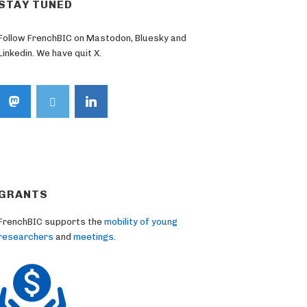
STAY TUNED
Follow FrenchBIC on Mastodon, Bluesky and
Linkedin. We have quit X.
GRANTS
FrenchBIC supports the
mobility of young
researchers
and
meetings
.