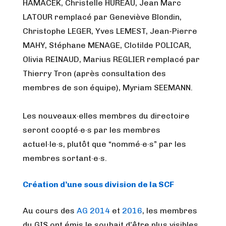
HAMACEK, Christelle HUREAU, Jean Marc
LATOUR remplacé par Geneviève Blondin,
Christophe LEGER, Yves LEMEST, Jean-Pierre
MAHY, Stéphane MENAGE, Clotilde POLICAR,
Olivia REINAUD, Marius REGLIER remplacé par
Thierry Tron (après consultation des
membres de son équipe), Myriam SEEMANN.
Les nouveaux·elles membres du directoire
seront coopté·e·s par les membres
actuel·le·s, plutôt que “nommé·e·s” par les
membres sortant·e·s.
Création d’une sous division de la SCF
Au cours des
AG 2014
et
2016
, les membres
du GIS ont émis le souhait d’être plus visibles