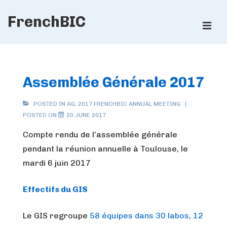
↓
FrenchBIC
Skip
ME
to
Main
Main
Content
Navigation
Assemblée Générale 2017
POSTED IN
AG
,
2017 FRENCHBIC ANNUAL MEETING
POSTED ON
20 JUNE 2017
Compte rendu de l’assemblée générale
pendant la réunion annuelle à Toulouse, le
mardi 6 juin 2017
Effectifs du GIS
Le GIS regroupe
58 équipes dans 30 labos, 12