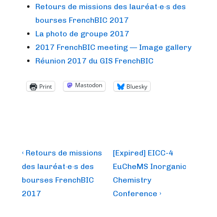
Retours de missions des lauréat·e·s des
bourses FrenchBIC 2017
La photo de groupe 2017
2017 FrenchBIC meeting — Image gallery
Réunion 2017 du GIS FrenchBIC
Mastodon
Print
Bluesky
Post
Previous
Next
‹ Retours de missions
[Expired] EICC-4
Post
Post
navigation
des lauréat·e·s des
EuCheMS Inorganic
is
is
bourses FrenchBIC
Chemistry
2017
Conference ›