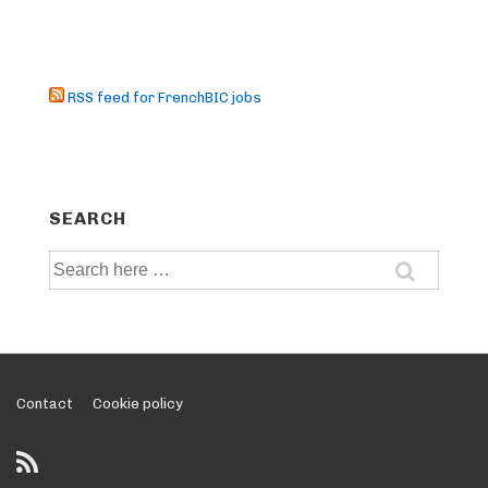
RSS feed for FrenchBIC jobs
SEARCH
Search
for:
Footer
Contact
Cookie policy
Menu