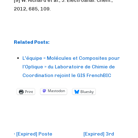
[9] W. Richard et al., J. Electroanal. Chem.,
2012, 685, 109.
Related Posts:
L'équipe « Molécules et Composites pour
l’Optique » du Laboratoire de Chimie de
Coordination rejoint le GIS FrenchBIC
Mastodon
Print
Bluesky
Post
Previous
Next
‹ [Expired] Poste
[Expired] 3rd