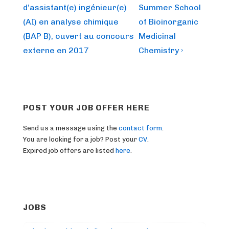
Post
Post
navigation
d’assistant(e) ingénieur(e)
Summer School
is
is
(AI) en analyse chimique
of Bioinorganic
(BAP B), ouvert au concours
Medicinal
externe en 2017
Chemistry ›
POST YOUR JOB OFFER HERE
Send us a message using the
contact form
.
You are looking for a job? Post your
CV
.
Expired job offers are listed
here
.
JOBS