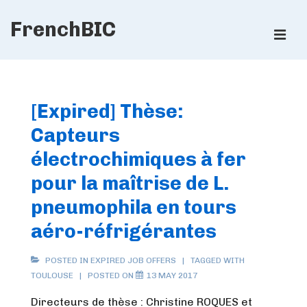
↓
FrenchBIC
Skip
ME
to
Main
Main
Content
Navigation
[Expired] Thèse:
Capteurs
électrochimiques à fer
pour la maîtrise de L.
pneumophila en tours
aéro-réfrigérantes
POSTED IN
EXPIRED JOB OFFERS
TAGGED WITH
TOULOUSE
POSTED ON
13 MAY 2017
Directeurs de thèse : Christine ROQUES et