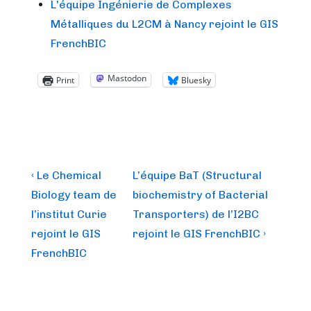
L'équipe Ingénierie de Complexes
Métalliques du L2CM à Nancy rejoint le GIS
FrenchBIC
Mastodon
Print
Bluesky
Post
Previous
Next
‹ Le Chemical
L’équipe BaT (Structural
Post
Post
navigation
Biology team de
biochemistry of Bacterial
is
is
l’institut Curie
Transporters) de l’I2BC
rejoint le GIS
rejoint le GIS FrenchBIC ›
FrenchBIC