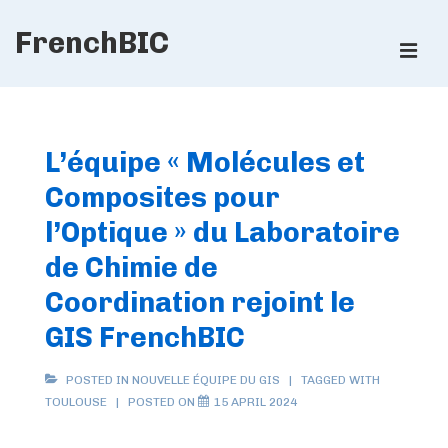
↓
FrenchBIC
Skip
ME
to
Main
Main
Content
Navigation
L’équipe « Molécules et
Composites pour
l’Optique » du Laboratoire
de Chimie de
Coordination rejoint le
GIS FrenchBIC
POSTED IN
NOUVELLE ÉQUIPE DU GIS
TAGGED WITH
TOULOUSE
POSTED ON
15 APRIL 2024