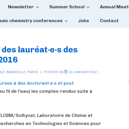
Newsletter
Summer School
Annual Meet
tion
anic chemistry conferences
Jobs
Contact
 des lauréat·e·s des
2016
BLE
,
MARSEILLE
,
PARIS
POSTED ON
16 JANUARY 2017
urses à des doctorant·e·s et post-
au fil de l’eau) les comptes-rendus suite à
/LCBM/Solhycat, Laboratoire de Chimie et
 Recherches en Technologies et Sciences pour