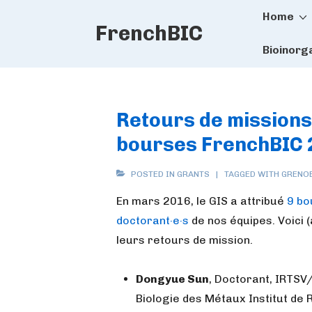
Main
↓
Home
FrenchBIC
Skip
Naviga
to
Bioinorg
Main
Content
Retours de missions
bourses FrenchBIC 
POSTED IN
GRANTS
TAGGED WITH
GRENO
En mars 2016, le GIS a attribué
9 bo
doctorant·e·s
de nos équipes. Voici (
leurs retours de mission.
Dongyue Sun
, Doctorant, IRTSV
Biologie des Métaux Institut de