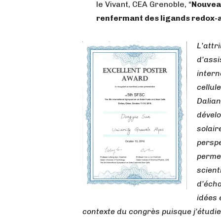
le Vivant, CEA Grenoble, “
Nouvea
renfermant des ligands redox-a
L’attr
d’ass
intern
cellul
Dalian
dévelo
solair
perspe
permet
scient
d’écha
idées 
contexte du congrès puisque j’étudie