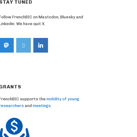
STAY TUNED
Follow FrenchBIC on Mastodon, Bluesky and
Linkedin. We have quit X.
GRANTS
FrenchBIC supports the
mobility of young
researchers
and
meetings
.