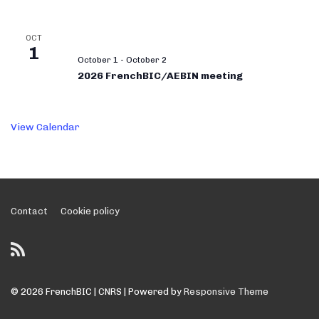
OCT
1
October 1
-
October 2
2026 FrenchBIC/AEBIN meeting
View Calendar
Footer
Contact
Cookie policy
Menu
© 2026
FrenchBIC | CNRS
| Powered by
Responsive Theme