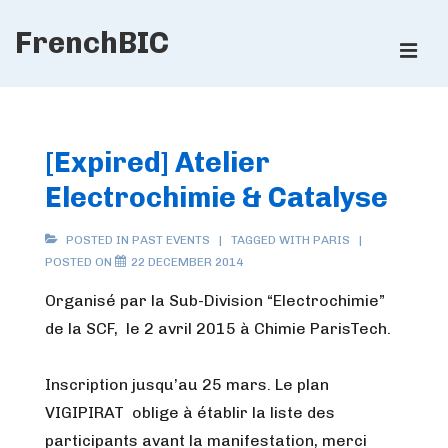
↓
FrenchBIC
Skip
ME
to
Main
Main
Content
Navigation
[Expired] Atelier
Electrochimie & Catalyse
POSTED IN
PAST EVENTS
TAGGED WITH
PARIS
POSTED ON
22 DECEMBER 2014
Organisé par la Sub-Division “Electrochimie”
de la SCF, le 2 avril 2015 à Chimie ParisTech.
Inscription jusqu’au 25 mars. Le plan
VIGIPIRAT oblige à établir la liste des
participants avant la manifestation, merci