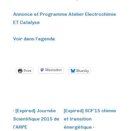
Annonce et Programme Atelier Electrochimie
ET Catalyse
Voir dans l’agenda
Mastodon
Print
Bluesky
Post
Previous
Next
‹ [Expired] Journée
[Expired] SCF’15 chimie
Post
Post
navigation
Scientifique 2015 de
et transition
is
is
l’ARPE
énergétique ›