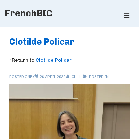
↓
FrenchBIC
Skip
ME
to
Main
Main
Content
Navigation
Clotilde Policar
‹ Return to
Clotilde Policar
POSTED ONBY
26 APRIL 2024
CL
POSTED IN