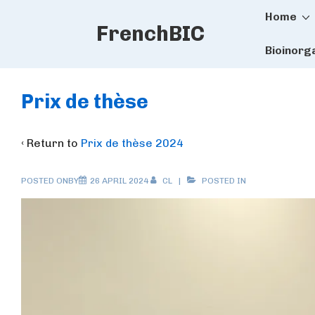
Main
↓
Home
FrenchBIC
Skip
Naviga
to
Bioinorg
Main
Content
Prix de thèse
‹ Return to
Prix de thèse 2024
POSTED ONBY
26 APRIL 2024
CL
POSTED IN