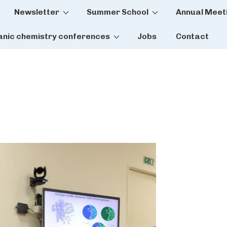
Newsletter
Summer School
Annual Meet
tion
anic chemistry conferences
Jobs
Contact