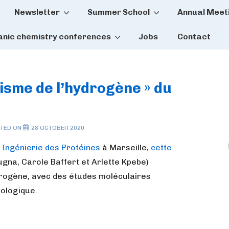
Newsletter
Summer School
Annual Meet
tion
anic chemistry conferences
Jobs
Contact
isme de l’hydrogène » du
TED ON
28 OCTOBER 2020
 Ingénierie des Protéines
à Marseille,
cette
na, Carole Baffert et Arlette Kpebe)
ydrogène, avec des études moléculaires
iologique.