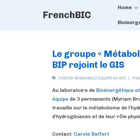
Main
↓
Home
FrenchBIC
Skip
Naviga
to
Bioinorg
Main
Content
Le groupe « Métabol
BIP rejoint le GIS
POSTED IN
NOUVELLE ÉQUIPE DU GIS
POS
Au laboratoire de
Bioénergétique et
équipe
de 3 permanents (Myriam Brug
travaille sur le métabolisme de l’h
d’hydrogénases et de leur rôle phys
Contact:
Carole Baffert