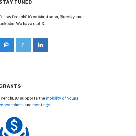
STAY TUNED
Follow FrenchBIC on Mastodon, Bluesky and
Linkedin. We have quit X.
GRANTS
FrenchBIC supports the
mobility of young
researchers
and
meetings
.