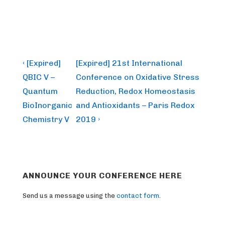
Post
Previous
Next
‹ [Expired]
[Expired] 21st International
Post
Post
navigation
QBIC V –
Conference on Oxidative Stress
is
is
Quantum
Reduction, Redox Homeostasis
BioInorganic
and Antioxidants – Paris Redox
Chemistry V
2019 ›
ANNOUNCE YOUR CONFERENCE HERE
Send us a message using the
contact form
.