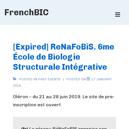
↓
FrenchBIC
Skip
ME
to
Main
Main
Content
Navigation
[Expired] ReNaFoBiS. 6me
École de Biologie
Structurale Intégrative
POSTED IN
PAST EVENTS
POSTED ON
17 JANUARY
2019
Oléron – du 21 au 28 juin 2019. Le site de pre-
inscription est ouvert
(fr)
Le réseau RéNaFoBIS organise son