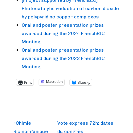
[Project supported by FrenchBIC]
Photocatalytic reduction of carbon dioxide
by polypyridine copper complexes
Oral and poster presentation prizes
awarded during the 2024 FrenchBIC
Meeting
Oral and poster presentation prizes
awarded during the 2023 FrenchBIC
Meeting
Mastodon
Print
Bluesky
Post
Previous
Next
‹ Chimie
Vote express 72h: dates
Post
Post
Bioinorganique
du congrès