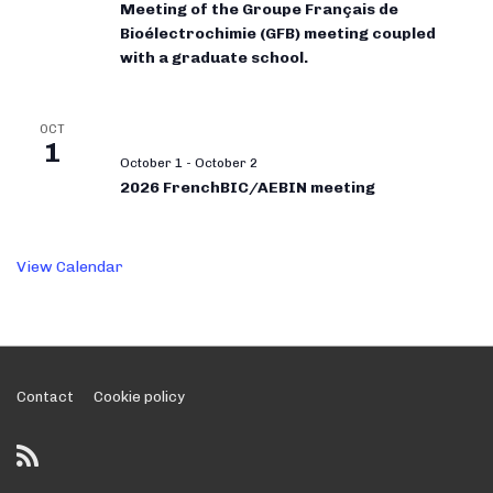
Meeting of the Groupe Français de
Bioélectrochimie (GFB) meeting coupled
with a graduate school.
OCT
1
October 1
-
October 2
2026 FrenchBIC/AEBIN meeting
View Calendar
Footer
Contact
Cookie policy
Menu