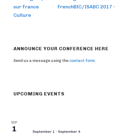
navigation
is
is
sur France
FrenchBIC/ISABC 2017 ›
Culture
ANNOUNCE YOUR CONFERENCE HERE
Send us a message using the
contact form
.
UPCOMING EVENTS
SEP
1
September 1
-
September 4