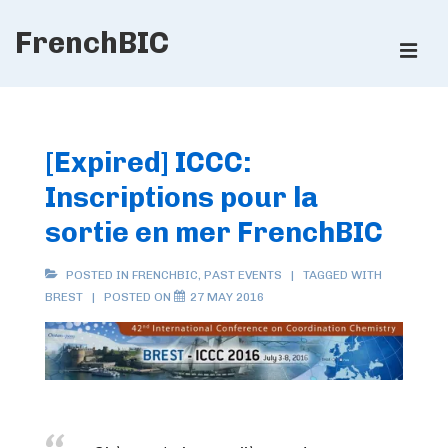
↓
FrenchBIC
Skip
ME
to
Main
Main
Content
Navigation
[Expired] ICCC:
Inscriptions pour la
sortie en mer FrenchBIC
POSTED IN
FRENCHBIC
,
PAST EVENTS
TAGGED WITH
BREST
POSTED ON
27 MAY 2016