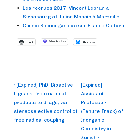
Les recrues 2017: Vincent Lebrun à
Strasbourg et Julien Massin à Marseille
Chimie Bioinorganique sur France Culture
Mastodon
Print
Bluesky
Post
Previous
Next
‹ [Expired] PhD: Bioactive
[Expired]
Post
Post
navigation
Lignans: from natural
Assistant
is
is
products to drugs, via
Professor
stereoselective control of
(Tenure Track) of
free radical coupling
Inorganic
Chemistry in
Zurich ›